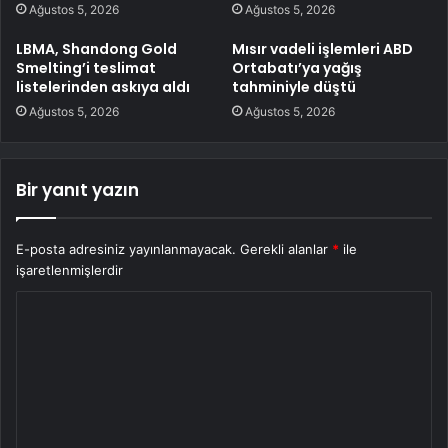
Ağustos 5, 2026
Ağustos 5, 2026
LBMA, Shandong Gold
Mısır vadeli işlemleri ABD
Smelting’i teslimat
Ortabatı’ya yağış
listelerinden askıya aldı
tahminiyle düştü
Ağustos 5, 2026
Ağustos 5, 2026
Bir yanıt yazın
E-posta adresiniz yayınlanmayacak.
Gerekli alanlar
*
ile
işaretlenmişlerdir
Y
o
r
u
m