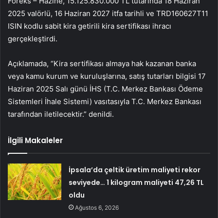
Foreks – Hazine, 15.125.830.000 TL tutarında 18 Haziran
2025 valörlü, 16 Haziran 2027 itfa tarihli ve TRD160627T11
ISIN kodlu sabit kira getirili kira sertifikası ihracı
gerçekleştirdi.
Açıklamada, “Kira sertifikası almaya hak kazanan banka
veya kamu kurum ve kuruluşlarına, satış tutarları bilgisi 17
Haziran 2025 Salı günü İHS (T.C. Merkez Bankası Ödeme
Sistemleri İhale Sistemi) vasıtasıyla T.C. Merkez Bankası
tarafından iletilecektir.” denildi.
İlgili Makaleler
İpsala’da çeltik üretim maliyeti rekor
seviyede… 1 kilogram maliyeti 47,26 TL
oldu
Ağustos 6, 2026