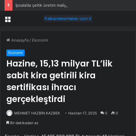
İpsala’da çeltik üretim maliyeti rekor seviyede… 1 kilogram maliyeti 47,26 TL oldu
Menü
Anasayfa
/
Ekonomi
Ekonomi
Hazine, 15,13 milyar TL’lik
sabit kira getirili kira
sertifikası ihracı
gerçekleştirdi
MEHMET HAZBİN KAZBEK
Haziran 17, 2025
0
0
Bir dakikadan az