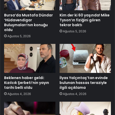
Bursa’da Mustafa Dündar
Kim der ki 60 yaşında! Mike
‘Hüdavendigar
Tyson’ın fiziğini gören
Buluşmaları’nın konuğu
tekrar baktı
oldu
Ağustos 5, 2026
Ağustos 5, 2026
Beklenen haber geldi:
İlyas Yalçıntaş’tan evinde
Kızılcık Şerbeti’nin yayın
bulunan hassas teraziyle
tarihi belli oldu
ilgili açıklama
Ağustos 4, 2026
Ağustos 4, 2026