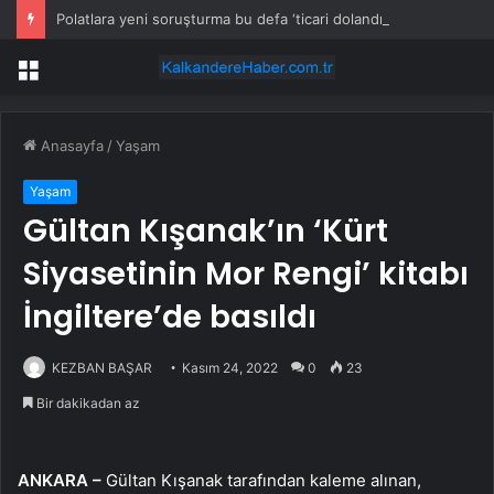
Polatlara yeni soruşturma bu defa ‘ticari dolandırıcılık’
Menü
Anasayfa
/
Yaşam
Yaşam
Gültan Kışanak’ın ‘Kürt
Siyasetinin Mor Rengi’ kitabı
İngiltere’de basıldı
KEZBAN BAŞAR
Kasım 24, 2022
0
23
Bir dakikadan az
ANKARA –
Gültan Kışanak tarafından kaleme alınan,