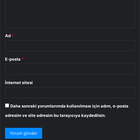
m
*
Ad
*
E-posta
*
İnternet sitesi
Daha sonraki yorumlarımda kullanılması için adım, e-posta
adresim ve site adresim bu tarayıcıya kaydedilsin.