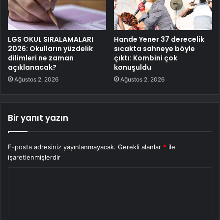
LGS OKUL SIRALAMALARI
Hande Yener 37 derecelik
2026: Okulların yüzdelik
sıcakta sahneye böyle
dilimleri ne zaman
çıktı: Kombini çok
açıklanacak?
konuşuldu
Ağustos 2, 2026
Ağustos 2, 2026
Bir yanıt yazın
E-posta adresiniz yayınlanmayacak.
Gerekli alanlar
*
ile
işaretlenmişlerdir
Y
o
r
u