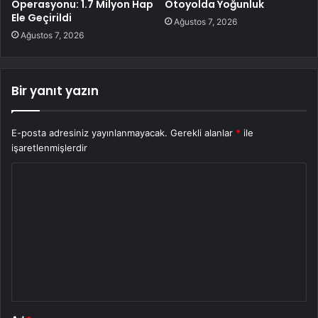
Operasyonu: 1.7 Milyon Hap
Otoyolda Yoğunluk
Ele Geçirildi
Ağustos 7, 2026
Ağustos 7, 2026
Bir yanıt yazın
E-posta adresiniz yayınlanmayacak.
Gerekli alanlar
*
ile
işaretlenmişlerdir
Y
o
r
u
m
*