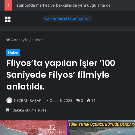
İstanbul’da market ve bakkallarda yeni uygulama devreye girdi
Menü
Anasayfa
/
Haber
Haber
Filyos’ta yapılan işler ‘100
Saniyede Filyos’ filmiyle
anlatıldı.
KEZBAN BAŞAR
Ocak 8, 2023
0
14
1 dakika okuma süresi