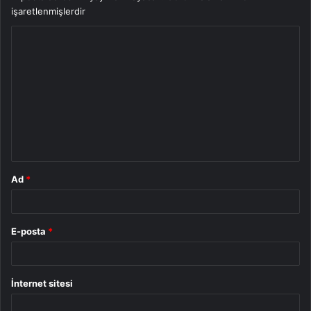
işaretlenmişlerdir
Y
o
r
u
m
*
Ad
*
E-posta
*
İnternet sitesi