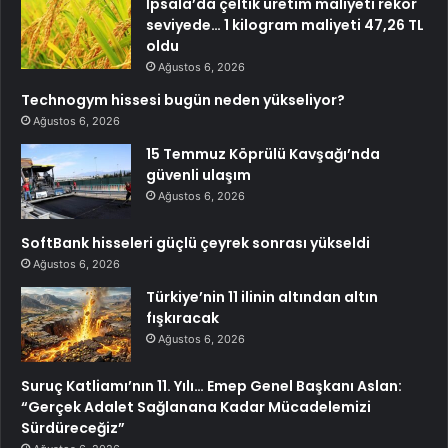
İpsala’da çeltik üretim maliyeti rekor
seviyede… 1 kilogram maliyeti 47,26 TL
oldu
Ağustos 6, 2026
Technogym hissesi bugün neden yükseliyor?
Ağustos 6, 2026
15 Temmuz Köprülü Kavşağı’nda
güvenli ulaşım
Ağustos 6, 2026
SoftBank hisseleri güçlü çeyrek sonrası yükseldi
Ağustos 6, 2026
Türkiye’nin 11 ilinin altından altın
fışkıracak
Ağustos 6, 2026
Suruç Katliamı’nın 11. Yılı… Emep Genel Başkanı Aslan:
“Gerçek Adalet Sağlanana Kadar Mücadelemizi
Sürdüreceğiz”