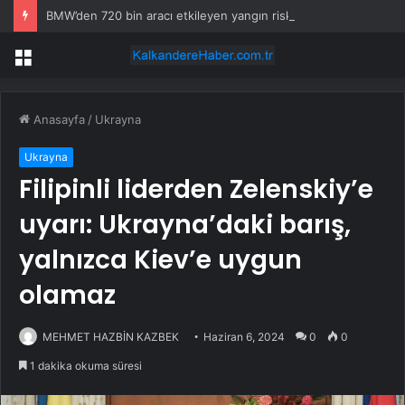
BMW’den 720 bin aracı etkileyen yangın riski geri çağrısı
Menü
Anasayfa
/
Ukrayna
Ukrayna
Filipinli liderden Zelenskiy’e
uyarı: Ukrayna’daki barış,
yalnızca Kiev’e uygun
olamaz
MEHMET HAZBİN KAZBEK
Haziran 6, 2024
0
0
1 dakika okuma süresi