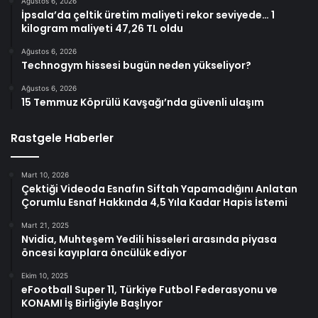
Ağustos 6, 2026
İpsala’da çeltik üretim maliyeti rekor seviyede… 1
kilogram maliyeti 47,26 TL oldu
Ağustos 6, 2026
Technogym hissesi bugün neden yükseliyor?
Ağustos 6, 2026
15 Temmuz Köprülü Kavşağı’nda güvenli ulaşım
Rastgele Haberler
Mart 10, 2026
Çektiği Videoda Esnafın Siftah Yapamadığını Anlatan
Çorumlu Esnaf Hakkında 4,5 Yıla Kadar Hapis İstemi
Mart 21, 2025
Nvidia, Muhteşem Yedili hisseleri arasında piyasa
öncesi kayıplara öncülük ediyor
Ekim 10, 2025
eFootball Super 11, Türkiye Futbol Federasyonu ve
KONAMI İş Birliğiyle Başlıyor