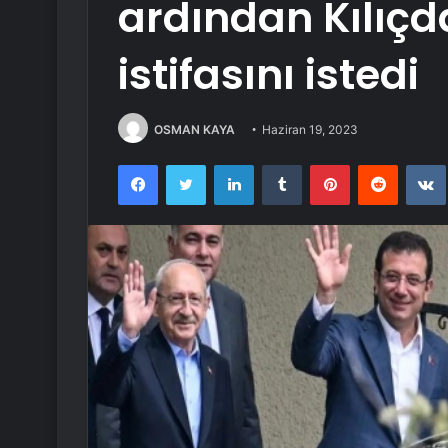
ardından Kılıç
istifasını istedi
OSMAN KAYA
Haziran 19, 2023
Facebook
Twitter
LinkedIn
Tumblr
Pinterest
Reddit