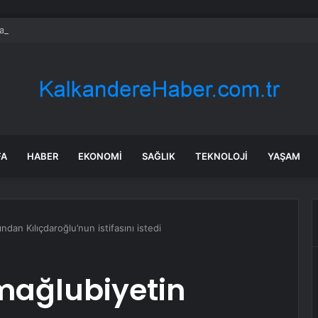
ayramı’nda Otoyolda Yoğunluk
FA
HABER
EKONOMI
SAĞLIK
TEKNOLOJI
YAŞAM
ndan Kılıçdaroğlu’nun istifasını istedi
 mağlubiyetin