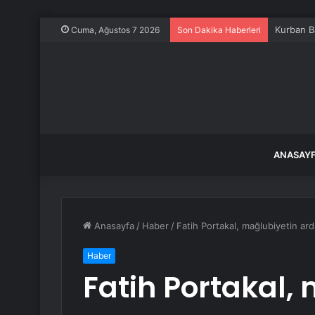
Kurban B
Cuma, Ağustos 7 2026
Son Dakika Haberleri
ANASAY
Anasayfa
/
Haber
/
Fatih Portakal, mağlubiyetin ardı
Haber
Fatih Portakal,