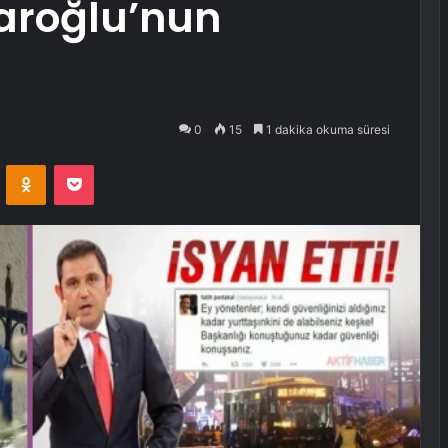
daroğlu’nun
0
15
1 dakika okuma süresi
VKontakte
Odnoklassniki
Pocket