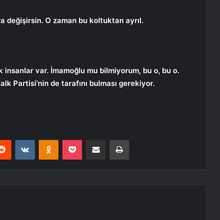
a değişirsin. O zaman bu koltuktan ayrıl.
insanlar var. İmamoğlu mu bilmiyorum, bu o, bu o.
lk Partisi’nin de tarafını bulması gerekiyor.
erest
Reddit
VKontakte
Odnoklassniki
Pocket
E-Posta ile paylaş
Yazdır