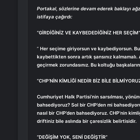
Portakal, sözlerine devam ederek baklayı ağzı
istifaya çağırdı:
“GİRDİĞİNİZ VE KAYBEDEDİĞİNİZ HER SEÇİM
”
Her seçime giriyorsun ve kaybediyorsun. Bu s
kaybettikten sonra artık şansınız kalmamalı. A
geçirmek zorundasınız. Bu koltuğu başkaların
“CHP’NİN KİMLİĞİ NEDİR BİZ BİLE BİLMİYORU
Cumhuriyet Halk Partisi’nin sarsılması, yönün
bahsediyoruz? Sol bir CHP’den mi bahsediyo
nasıl bir CHP’den bahsediyoruz. CHP’nin kimli
driftiniz bile aslında bir çaresizlik belirtisidir.
“DEĞİŞİM YOK, SENİ DEĞİŞTİR”