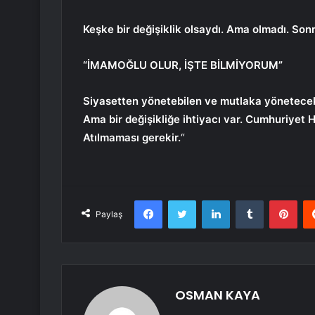
Keşke bir değişiklik olsaydı. Ama olmadı. Sonr
“İMAMOĞLU OLUR, İŞTE BİLMİYORUM”
Siyasetten yönetebilen ve mutlaka yönetecek 
Ama bir değişikliğe ihtiyacı var. Cumhuriyet Ha
Atılmaması gerekir.
“
Facebook
Twitter
LinkedIn
Tumblr
Pint
Paylaş
OSMAN KAYA