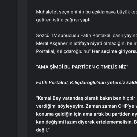
Muhalefet seçmeninin bu açıklamaya büyük tepk
getiren istifa çağrısı yaptı.
Sözcü TV sunucusu Fatih Portakal, canlı yayın
Meral Akşener’in istifaya niyeti olmadığını bel
Portakal, Kılıçdaroğlu’nu”
Her seçime giriyors
“AMA ŞİMDİ BU PARTİDEN GİTMELİSİNİZ”
Fatih Portakal, Kılıçdaroğlu’nun yetersiz kaldı
“Kemal Bey vatandaş olarak bakın ben hiçbir p
verdiğimi söyleyeyim. Zaman zaman CHP’ye ve
konuma geldiğin için ama artık bu partiden ay
kan değişimi lazım diyerek ertelememelisin. B
değil.”