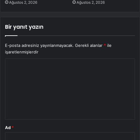
Ağustos 2, 2026
Ağustos 2, 2026
Bir yanıt yazın
E-posta adresiniz yayınlanmayacak.
Gerekli alanlar
*
ile
işaretlenmişlerdir
Y
o
r
u
m
*
Ad
*