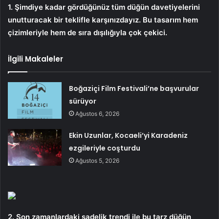
1. Şimdiye kadar gördüğünüz tüm düğün davetiyelerini
unutturacak bir teklifle karşınızdayız. Bu tasarım hem
çizimleriyle hem de sıra dışılığıyla çok çekici.
İlgili Makaleler
Boğaziçi Film Festivali’ne başvurular
sürüyor
Ağustos 6, 2026
Ekin Uzunlar, Kocaeli’yi Karadeniz
ezgileriyle coşturdu
Ağustos 5, 2026
2. Son zamanlardaki sadelik trendi ile bu tarz düğün