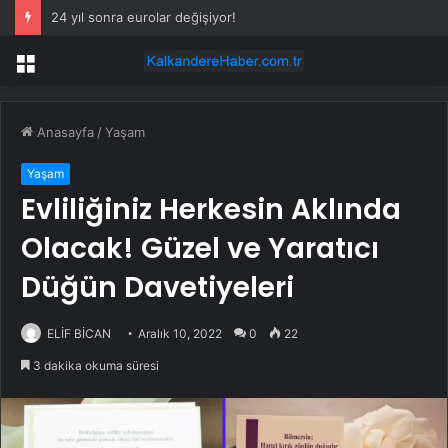
24 yıl sonra eurolar değişiyor!
Menü
Anasayfa
/
Yaşam
Yaşam
Evliliğiniz Herkesin Aklında
Olacak! Güzel ve Yaratıcı
Düğün Davetiyeleri
ELİF BİCAN
Aralık 10, 2022
0
22
3 dakika okuma süresi