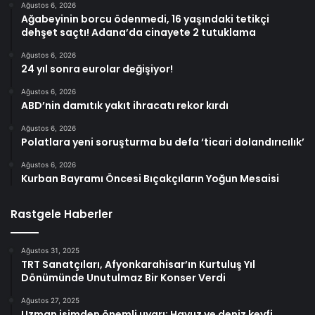
Ağustos 6, 2026
Ağabeyinin borcu ödenmedi, 16 yaşındaki tetikçi
dehşet saçtı! Adana’da cinayete 2 tutuklama
Ağustos 6, 2026
24 yıl sonra eurolar değişiyor!
Ağustos 6, 2026
ABD’nin damıtık yakıt ihracatı rekor kırdı
Ağustos 6, 2026
Polatlara yeni soruşturma bu defa ‘ticari dolandırıcılık’
Ağustos 6, 2026
Kurban Bayramı Öncesi Bıçakçıların Yoğun Mesaisi
Rastgele Haberler
Ağustos 31, 2025
TRT Sanatçıları, Afyonkarahisar’ın Kurtuluş Yıl
Dönümünde Unutulmaz Bir Konser Verdi
Ağustos 27, 2025
Uzman isimden önemli uyarı: Havuz ve deniz keyfi