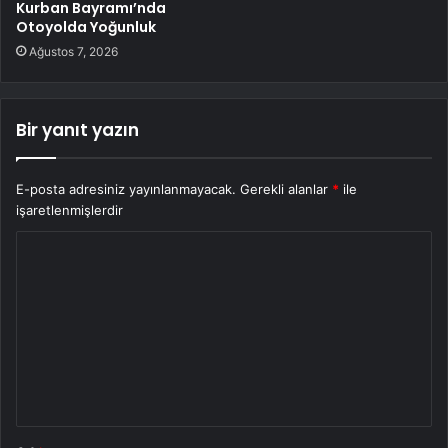
Kurban Bayramı’nda
Otoyolda Yoğunluk
Ağustos 7, 2026
Bir yanıt yazın
E-posta adresiniz yayınlanmayacak.
Gerekli alanlar
*
ile
işaretlenmişlerdir
Y
o
r
u
m
*