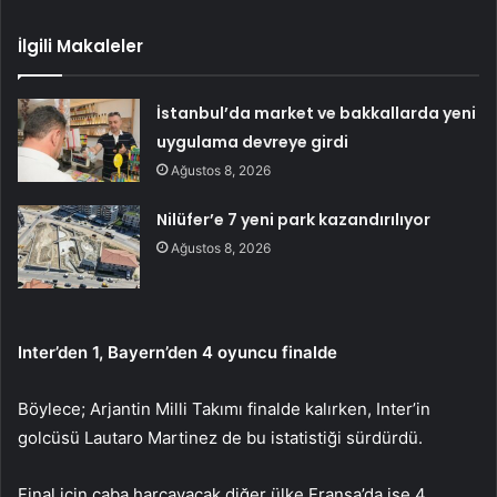
İlgili Makaleler
İstanbul’da market ve bakkallarda yeni
uygulama devreye girdi
Ağustos 8, 2026
Nilüfer’e 7 yeni park kazandırılıyor
Ağustos 8, 2026
Inter’den 1, Bayern’den 4 oyuncu finalde
Böylece; Arjantin Milli Takımı finalde kalırken, Inter’in
golcüsü Lautaro Martinez de bu istatistiği sürdürdü.
Final için çaba harcayacak diğer ülke Fransa’da ise 4