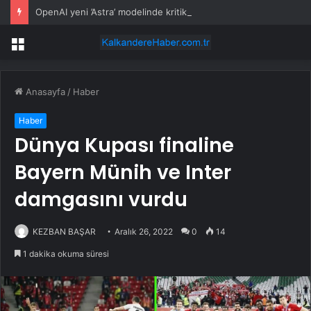
OpenAI yeni ’Astra’ modelinde kritik siber yetenek riski tespit etti
Menü
Anasayfa
/
Haber
Haber
Dünya Kupası finaline
Bayern Münih ve Inter
damgasını vurdu
KEZBAN BAŞAR
Aralık 26, 2022
0
14
1 dakika okuma süresi