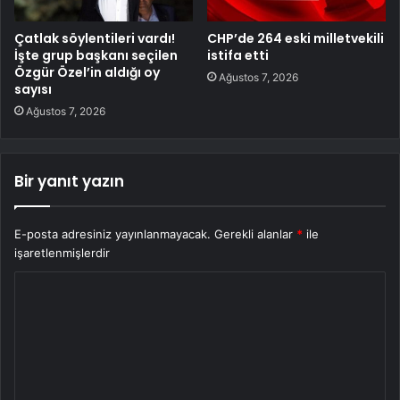
Çatlak söylentileri vardı!
CHP’de 264 eski milletvekili
İşte grup başkanı seçilen
istifa etti
Özgür Özel’in aldığı oy
Ağustos 7, 2026
sayısı
Ağustos 7, 2026
Bir yanıt yazın
E-posta adresiniz yayınlanmayacak.
Gerekli alanlar
*
ile
işaretlenmişlerdir
Y
o
r
u
m