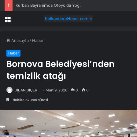
Kurban Bayramı’nda Otoyolda Yoğunluk
Menü
Anasayfa
/
Haber
Haber
Bornova Belediyesi’nden
temizlik atağı
DİLAN BİÇER
Mart 9, 2026
0
0
1 dakika okuma süresi