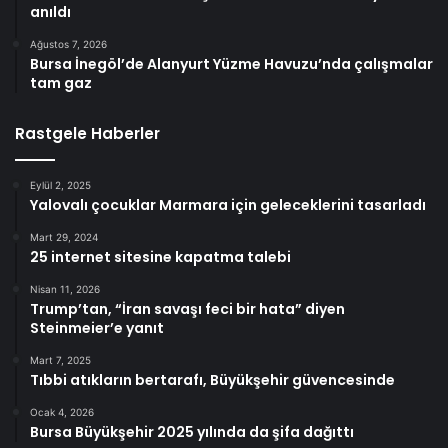
anıldı
Ağustos 7, 2026
Bursa İnegöl’de Alanyurt Yüzme Havuzu’nda çalışmalar
tam gaz
Rastgele Haberler
Eylül 2, 2025
Yalovalı çocuklar Marmara için geleceklerini tasarladı
Mart 29, 2024
25 internet sitesine kapatma talebi
Nisan 11, 2026
Trump’tan, “İran savaşı feci bir hata” diyen
Steinmeier’e yanıt
Mart 7, 2025
Tıbbi atıkların bertarafı, Büyükşehir güvencesinde
Ocak 4, 2026
Bursa Büyükşehir 2025 yılında da şifa dağıttı