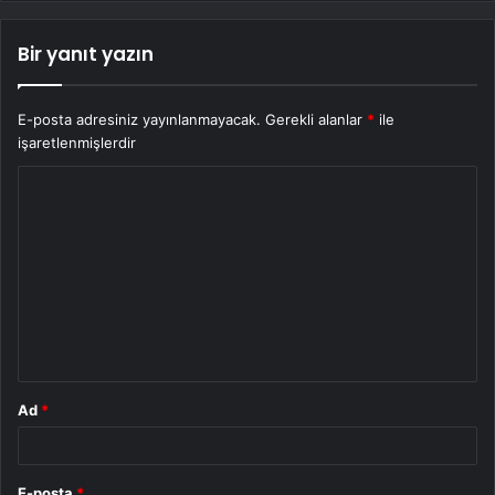
Bir yanıt yazın
E-posta adresiniz yayınlanmayacak.
Gerekli alanlar
*
ile
işaretlenmişlerdir
Y
o
r
u
m
*
Ad
*
E-posta
*