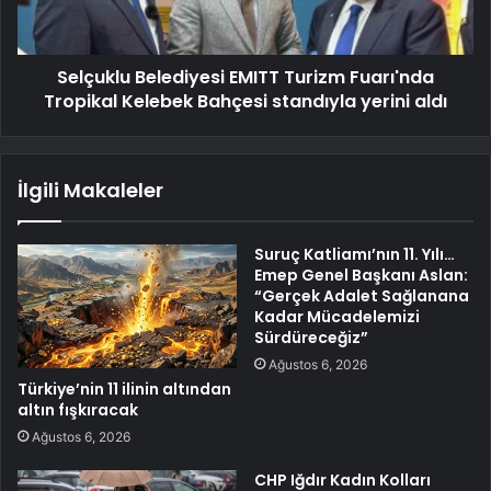
Selçuklu Belediyesi EMITT Turizm Fuarı'nda
Tropikal Kelebek Bahçesi standıyla yerini aldı
İlgili Makaleler
Suruç Katliamı’nın 11. Yılı…
Emep Genel Başkanı Aslan:
“Gerçek Adalet Sağlanana
Kadar Mücadelemizi
Sürdüreceğiz”
Ağustos 6, 2026
Türkiye’nin 11 ilinin altından
altın fışkıracak
Ağustos 6, 2026
CHP Iğdır Kadın Kolları