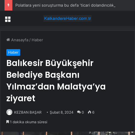
Polatlara yeni soruşturma bu defa ‘ticari dolandırıcılık’
Menü
Anasayfa
/
Haber
Haber
Balıkesir Büyükşehir
Belediye Başkanı
Yılmaz’dan Malatya’ya
ziyaret
KEZBAN BAŞAR
Şubat 8, 2024
0
6
1 dakika okuma süresi