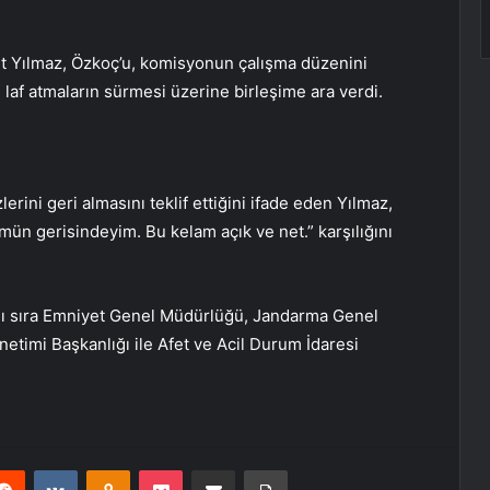
t Yılmaz, Özkoç’u, komisyonun çalışma düzenini
laf atmaların sürmesi üzerine birleşime ara verdi.
erini geri almasını teklif ettiğini ifade eden Yılmaz,
ümün gerisindeyim. Bu kelam açık ve net.” karşılığını
yanı sıra Emniyet Genel Müdürlüğü, Jandarma Genel
etimi Başkanlığı ile Afet ve Acil Durum İdaresi
erest
Reddit
VKontakte
Odnoklassniki
Pocket
E-Posta ile paylaş
Yazdır