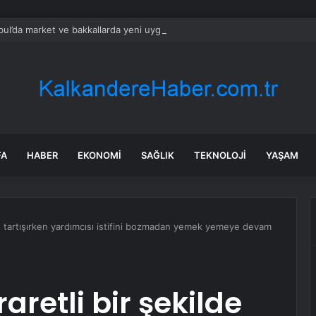
bul’da market ve bakkallarda yeni uygulama devreye girdi
FA
HABER
EKONOMI
SAĞLIK
TEKNOLOJI
YAŞAM
de tartışırken yardımcısı istifini bozmadan yemek yemeye devam
retli bir şekilde