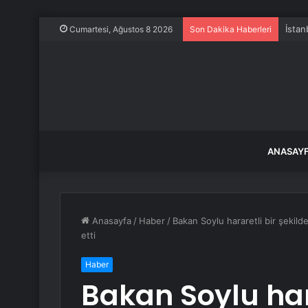
İstan
Cumartesi, Ağustos 8 2026
Son Dakika Haberleri
ANASAY
Anasayfa
/
Haber
/
Bakan Soylu hararetli bir şekil
etti
Haber
Bakan Soylu hara