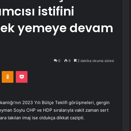
mcısı istifini
ek yemeye devam
0
9
2 dakika okuma süresi
VKontakte
Odnoklassniki
Pocket
nlığı’nın 2023 Yılı Bütçe Teklifi görüşmeleri, gergin
üleyman Soylu CHP ve HDP sıralarıyla vakit zaman sert
ra takılan imaj ise oldukça dikkat cazipti.