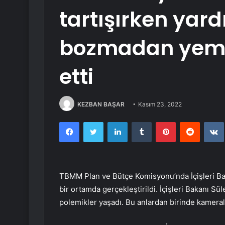
tartışırken yardı
bozmadan yem
etti
KEZBAN BAŞAR
Kasım 23, 2022
Facebook
Twitter
LinkedIn
Tumblr
Pinterest
Reddit
TBMM Plan ve Bütçe Komisyonu’nda İçişleri Baka
bir ortamda gerçekleştirildi. İçişleri Bakanı S
polemikler yaşadı. Bu anlardan birinde kamerala