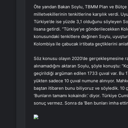
Öte yandan Bakan Soylu, TBMM Plan ve Bütçe Ku
milletvekillerinin tenkitlerine karşılık verdi. 
Türkiye’de ise yüzde 3,1 olduğunu söyleyen So
lisana getirdi. “Türkiye’ye gönderilecekken Kol
konusundaki tenkitlere değinen Soylu, uyuşturu
Kolombiya ile çabucak irtibata geçtiklerini anlat
Söz konusu olayın 2020’de gerçekleşmesine r
alınamadığını aktaran Soylu, şöyle konuştu: “
geçirildiği argüman edilen 1733 çuval var. Bu 
yükten sadece 10 çuval numune alınıyor. Mahkeme
baştan itibaren bunu biliyoruz ve söyledik. 10
‘Bunların tamamı kokaindir.’ diyor. Türkiye Cu
sonuç vermez. Sonra da ‘Ben bunları imha ettim.