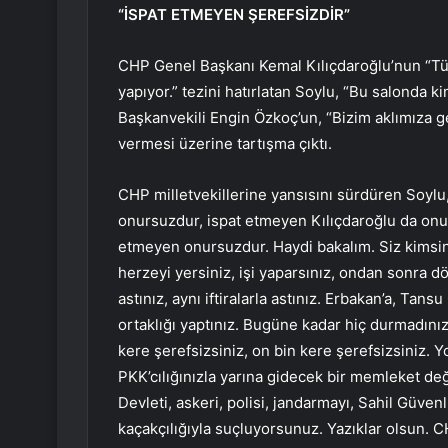
“İSPAT ETMEYEN ŞEREFSİZDİR”
CHP Genel Başkanı Kemal Kılıçdaroğlu’nun “Türk
yapıyor.” tezini hatırlatan Soylu, “Bu salonda 
Başkanvekili Engin Özkoç’un, “Bizim aklımıza geli
vermesi üzerine tartışma çıktı.
CHP milletvekillerine yansısını sürdüren Soylu,
onursuzdur, ispat etmeyen Kılıçdaroğlu da onur
etmeyen onursuzdur. Haydi bakalım. Siz kimsi
herzeyi yersiniz, işi yaparsınız, ondan sonra d
astınız, aynı iftiralarla astınız. Erbakan’a, Tansu
ortaklığı yaptınız. Bugüne kadar hiç durmadını
kere şerefsizsiniz, on bin kere şerefsizsiniz. 
PKK’cılığınızla yarına gidecek bir memleket değil
Devleti, askeri, polisi, jandarmayı, Sahil Güve
kaçakçılığıyla suçluyorsunuz. Yazıklar olsun. CH