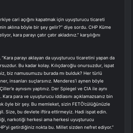
iye cari açığını kapatmak için uyuşturucu ticareti
kimin aklına böyle bir şey gelir?” diye sordu. CHP Küme
yor, kara parayı çatır çatır akladınız.” karşılığını
 “Kara parayı aklayan da uyuşturucu ticaretini yapan da
suzdur. Bu kadar kolay. Kılıçdaroğlu onursuzdur, ispat
niz, biz namusumuzu burada mı bulduk? Her türlü
öner, insanları suçlarsınız. Menderes’i aynen böyle
 Çiller’e aynısını yaptınız. Der Spiegel ve CIA ile aynı
z. Kara para ve uyuşturucu iddiasını açıklamazsanız bin
Yok öyle bir şey. Bu memleket, sizin FETÖ’cülüğünüzle
. Size, bu devlete iftira ettirmeyiz. Hadi ispat edin.
nliği, narkotiği herkesi ama herkesi uyuşturucu
P’yi getirdiğiniz nokta bu. Millet sizden nefret ediyor.”