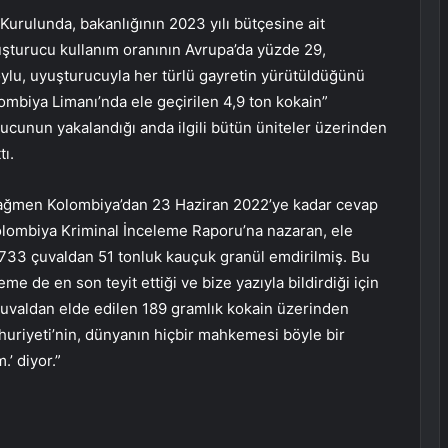
rulunda, bakanlığının 2023 yılı bütçesine ait
Uyuşturucu kullanım oranının Avrupa’da yüzde 29,
ylu, uyuşturucuyla her türlü gayretin yürütüldüğünü
ombiya Limanı’nda ele geçirilen 4,9 ton kokain”
cunun yakalandığı anda ilgili bütün üniteler üzerinden
tı.
ağmen Kolombiya’dan 23 Haziran 2022’ye kadar cevap
Kolombiya Kriminal İnceleme Raporu’na nazaran, ele
1733 çuvaldan 51 tonluk kauçuk granül emdirilmiş. Bu
 de en son teyit ettiği ve bize yazıyla bildirdiği için
 çuvaldan elde edilen 189 gramlık kokain üzerinden
mhuriyeti’nin, dünyanın hiçbir mahkemesi böyle bir
’ diyor.”