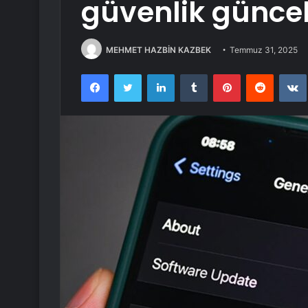
güvenlik günce
MEHMET HAZBİN KAZBEK
Temmuz 31, 2025
Facebook
Twitter
LinkedIn
Tumblr
Pinterest
Reddit