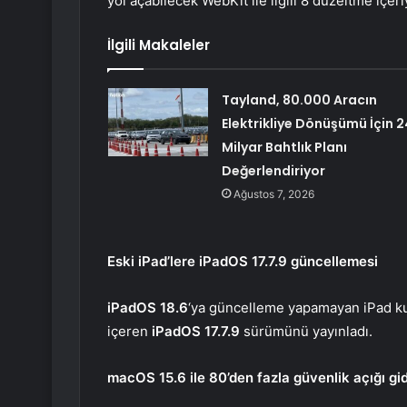
yol açabilecek WebKit ile ilgili 8 düzeltme içeri
İlgili Makaleler
Tayland, 80.000 Aracın
Elektrikliye Dönüşümü İçin 2
Milyar Bahtlık Planı
Değerlendiriyor
Ağustos 7, 2026
Eski iPad’lere iPadOS 17.7.9 güncellemesi
iPadOS 18.6
‘ya güncelleme yapamayan iPad kull
içeren
iPadOS 17.7.9
sürümünü yayınladı.
macOS 15.6 ile 80’den fazla güvenlik açığı gid