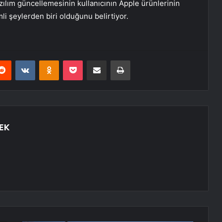
azılım güncellemesinin kullanıcının Apple ürünlerinin
i şeylerden biri olduğunu belirtiyor.
erest
Reddit
VKontakte
Odnoklassniki
Pocket
E-Posta ile paylaş
Yazdır
EK