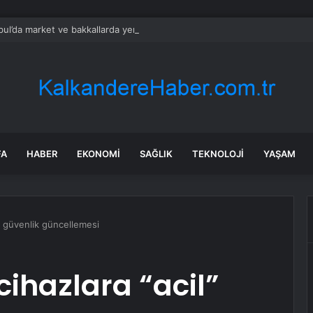
bul’da market ve bakkallarda yeni uygulama devreye girdi
FA
HABER
EKONOMI
SAĞLIK
TEKNOLOJI
YAŞAM
” güvenlik güncellemesi
ihazlara “acil”