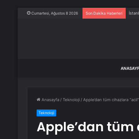
İstan
Cumartesi, Ağustos 8 2026
Son Dakika Haberleri
ANASAY
Anasayfa
/
Teknoloji
/
Apple’dan tüm cihazlara “acil
Teknoloji
Apple’dan tüm c