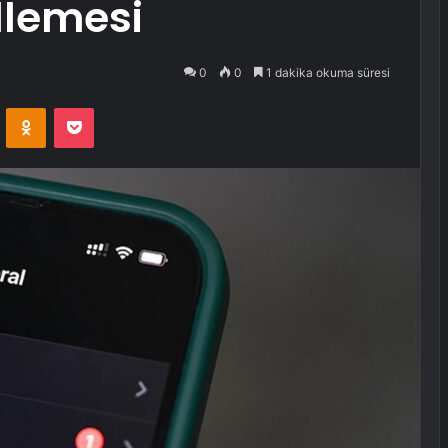
llemesi
0
0
1 dakika okuma süresi
VKontakte
Odnoklassniki
Pocket