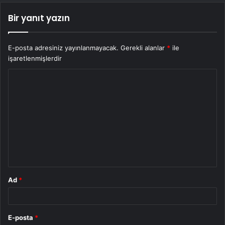
Bir yanıt yazın
E-posta adresiniz yayınlanmayacak.
Gerekli alanlar
*
ile
işaretlenmişlerdir
Y
o
r
u
m
*
Ad
*
E-posta
*