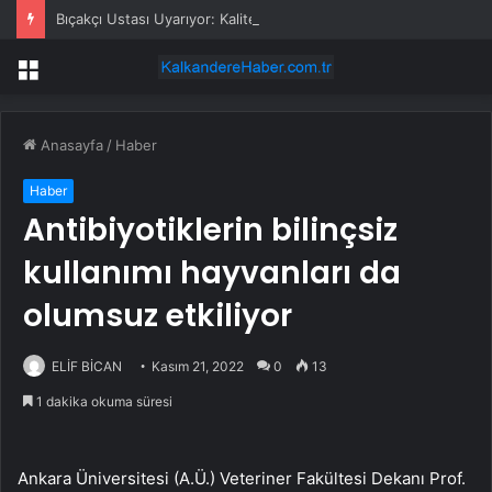
Bıçakçı Ustası Uyarıyor: Kaliteli Bıçak Alın!
Menü
Anasayfa
/
Haber
Haber
Antibiyotiklerin bilinçsiz
kullanımı hayvanları da
olumsuz etkiliyor
ELİF BİCAN
Kasım 21, 2022
0
13
1 dakika okuma süresi
Ankara Üniversitesi (A.Ü.) Veteriner Fakültesi Dekanı Prof.