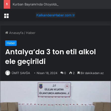
Kurban Bayramı’nda Otoyolda Yoğunluk
Menü
Anasayfa
/
Haber
Haber
Antalya’da 3 ton etil alkol
ele geçirildi
ÜMİT SAVĞA
Nisan 18, 2024
0
2
Bir dakikadan az