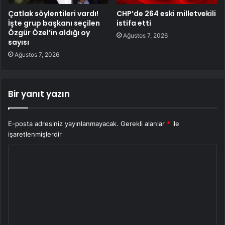
Çatlak söylentileri vardı!
CHP’de 264 eski milletvekili
İşte grup başkanı seçilen
istifa etti
Özgür Özel’in aldığı oy
Ağustos 7, 2026
sayısı
Ağustos 7, 2026
Bir yanıt yazın
E-posta adresiniz yayınlanmayacak.
Gerekli alanlar
*
ile
işaretlenmişlerdir
Y
o
r
u
m