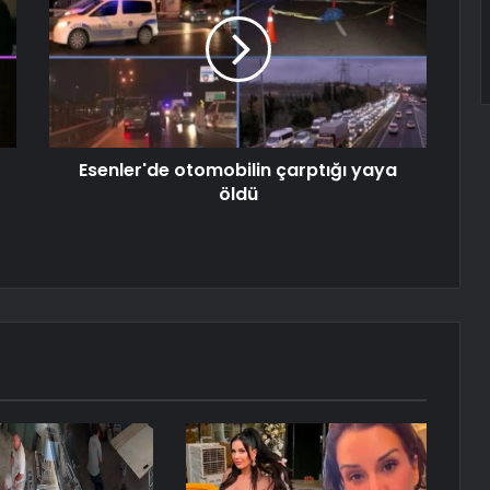
Esenler'de otomobilin çarptığı yaya
öldü