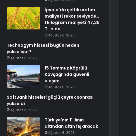
İpsala’da çeltik üretim
maliyeti rekor seviyede…
1 kilogram maliyeti 47,26
TL oldu
Ağustos 6, 2026
Technogym hissesi bugün neden
yükseliyor?
Ağustos 6, 2026
15 Temmuz Köprülü
Kavşağı’nda güvenli
ulaşım
Ağustos 6, 2026
SoftBank hisseleri güçlü çeyrek sonrası
yükseldi
Ağustos 6, 2026
Türkiye’nin 11 ilinin
altından altın fışkıracak
Ağustos 6, 2026