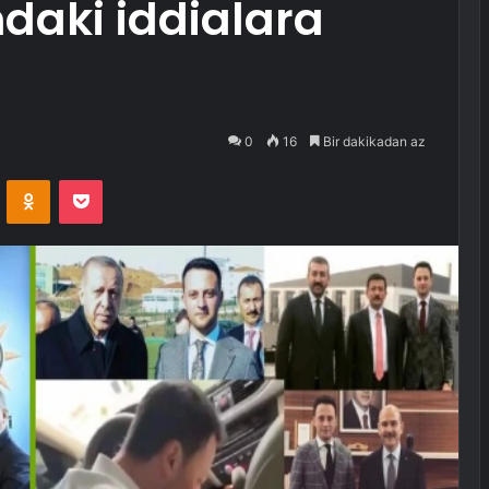
daki iddialara
0
16
Bir dakikadan az
VKontakte
Odnoklassniki
Pocket