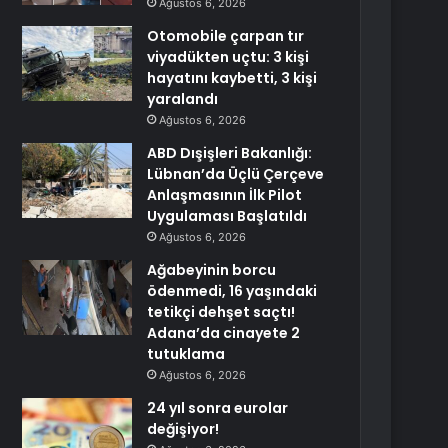
Ağustos 6, 2026
Otomobile çarpan tır
viyadükten uçtu: 3 kişi
hayatını kaybetti, 3 kişi
yaralandı
Ağustos 6, 2026
ABD Dışişleri Bakanlığı:
Lübnan’da Üçlü Çerçeve
Anlaşmasının İlk Pilot
Uygulaması Başlatıldı
Ağustos 6, 2026
Ağabeyinin borcu
ödenmedi, 16 yaşındaki
tetikçi dehşet saçtı!
Adana’da cinayete 2
tutuklama
Ağustos 6, 2026
24 yıl sonra eurolar
değişiyor!