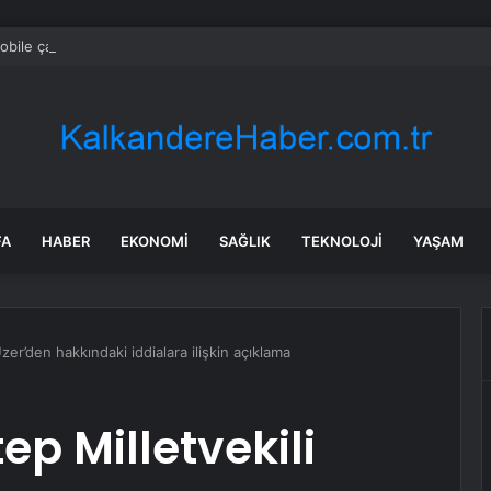
bile çarpan tır viyadükten uçtu: 3 kişi hayatını kaybetti, 3 kişi yaralandı
FA
HABER
EKONOMI
SAĞLIK
TEKNOLOJI
YAŞAM
zer’den hakkındaki iddialara ilişkin açıklama
ep Milletvekili