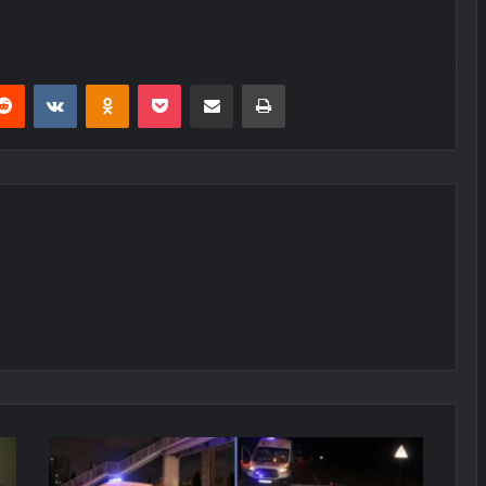
erest
Reddit
VKontakte
Odnoklassniki
Pocket
E-Posta ile paylaş
Yazdır