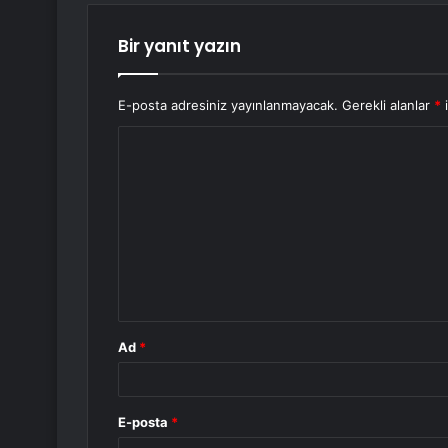
Bir yanıt yazın
E-posta adresiniz yayınlanmayacak.
Gerekli alanlar
*
i
Y
o
r
u
m
*
Ad
*
E-posta
*