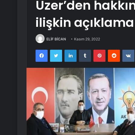
Uzer’den hakkın
ilişkin açıklama
ELİF BİCAN
Kasım 29, 2022
Facebook
Twitter
LinkedIn
Tumblr
Pinterest
Reddit