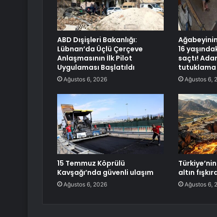
ABD Dışişleri Bakanlığı:
Ağabeyini
Lübnan’da Üçlü Çerçeve
16 yaşındak
Anlaşmasının İlk Pilot
saçtı! Ada
Uygulaması Başlatıldı
tutuklama
Ağustos 6, 2026
Ağustos 6, 
15 Temmuz Köprülü
Türkiye’nin 
Kavşağı’nda güvenli ulaşım
altın fışkı
Ağustos 6, 2026
Ağustos 6, 