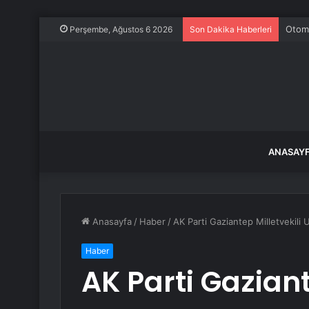
Otomo
Perşembe, Ağustos 6 2026
Son Dakika Haberleri
ANASAY
Anasayfa
/
Haber
/
AK Parti Gaziantep Milletvekili U
Haber
AK Parti Gaziant