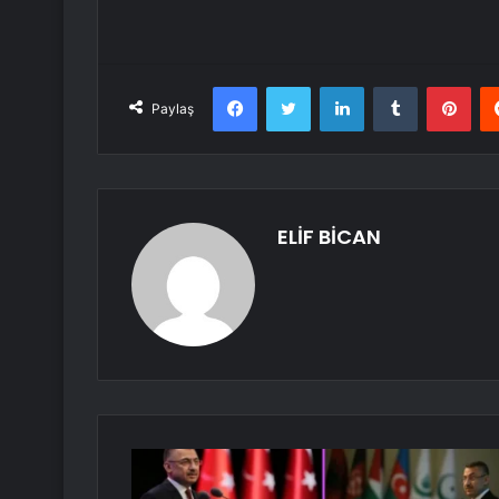
Facebook
Twitter
LinkedIn
Tumblr
Pint
Paylaş
ELİF BİCAN