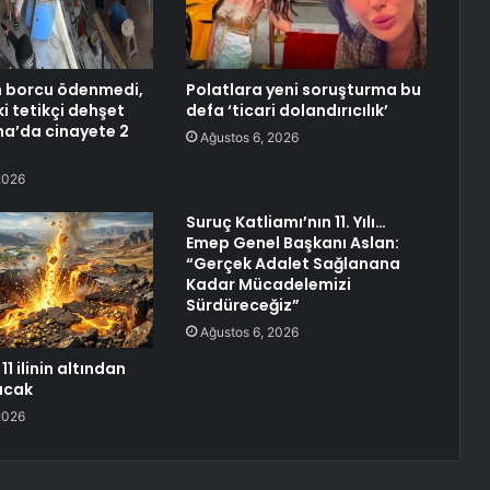
n borcu ödenmedi,
Polatlara yeni soruşturma bu
i tetikçi dehşet
defa ‘ticari dolandırıcılık’
na’da cinayete 2
Ağustos 6, 2026
2026
Suruç Katliamı’nın 11. Yılı…
Emep Genel Başkanı Aslan:
“Gerçek Adalet Sağlanana
Kadar Mücadelemizi
Sürdüreceğiz”
Ağustos 6, 2026
11 ilinin altından
racak
2026