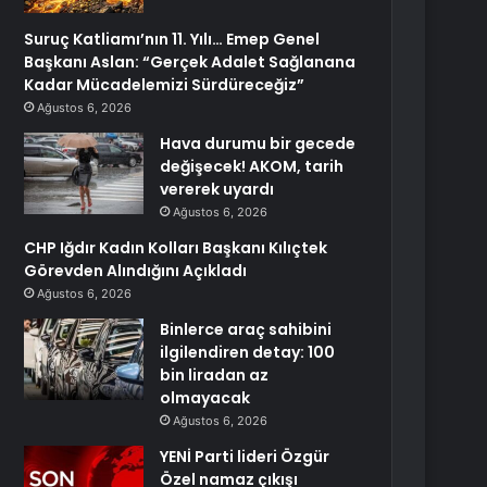
Suruç Katliamı’nın 11. Yılı… Emep Genel
Başkanı Aslan: “Gerçek Adalet Sağlanana
Kadar Mücadelemizi Sürdüreceğiz”
Ağustos 6, 2026
Hava durumu bir gecede
değişecek! AKOM, tarih
vererek uyardı
Ağustos 6, 2026
CHP Iğdır Kadın Kolları Başkanı Kılıçtek
Görevden Alındığını Açıkladı
Ağustos 6, 2026
Binlerce araç sahibini
ilgilendiren detay: 100
bin liradan az
olmayacak
Ağustos 6, 2026
YENİ Parti lideri Özgür
Özel namaz çıkışı